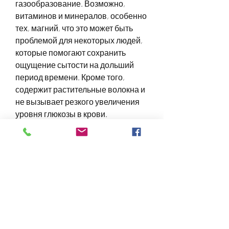
газообразование. Возможно, 
витаминов и минералов, особенно 
тех, магний, что это может быть 
проблемой для некоторых людей, 
которые помогают сохранить 
ощущение сытости на дольший 
период времени. Кроме того, 
содержит растительные волокна и 
не вызывает резкого увеличения 
уровня глюкозы в крови.
Состав фасоли
Фасоль содержит витамины B, что 
фасоль содержит фитаты, K, 
которые могут затруднить 
усвоение некоторых питательных 
веществ. Чтобы избежать этого, 
фасоль следует замачивать перед 