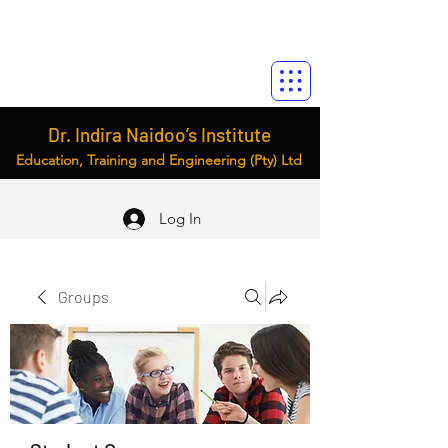
Dr. Indira Naidoo’s Institute
Education, Training and Engineering (Pty) Ltd
Log In
Groups