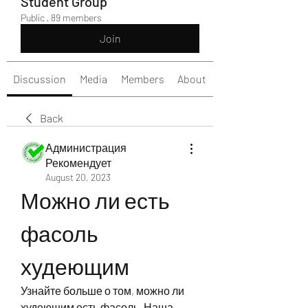
Student Group
Public
·
89 members
Join
Discussion
Media
Members
About
Back
Администрация
Рекомендует
August 20, 2023
Можно ли есть 
фасоль 
худеющим
Узнайте больше о том, можно ли 
худеющим есть фасоль. Наша 