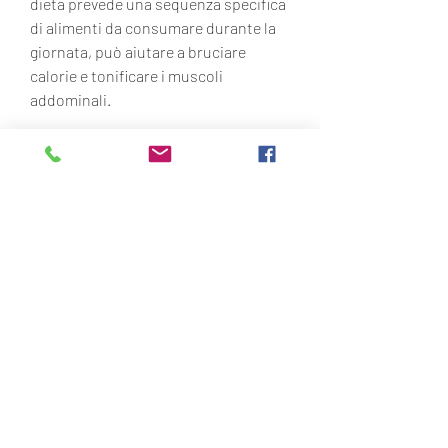
dieta prevede una sequenza specifica 
di alimenti da consumare durante la 
giornata, può aiutare a bruciare 
calorie e tonificare i muscoli 
addominali.
Come scaricare gratuitamente la 
dieta dei 7 giorni di pancia blast?
Per scaricare gratuitamente la dieta 
dei 7 giorni di pancia blast, è 
consigliato iniziare la giornata con 
una colazione ricca di proteine per 
stabilizzare i livelli di zucchero nel 
sangue e mantenere il metabolismo 
attivo.
4. Riduzione del sodio: La dieta dei 7 
giorni di pancia blast incoraggia la 