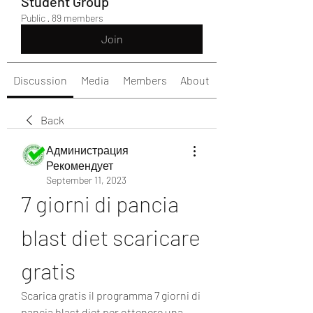
Student Group
Public
·
89 members
Join
Discussion
Media
Members
About
Back
Администрация
Рекомендует
September 11, 2023
7 giorni di pancia 
blast diet scaricare 
gratis
Scarica gratis il programma 7 giorni di 
pancia blast diet per ottenere una 