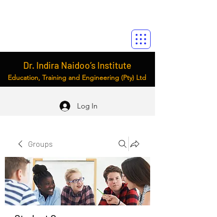
Dr. Indira Naidoo’s Institute
Education, Training and Engineering (Pty) Ltd
Log In
Groups