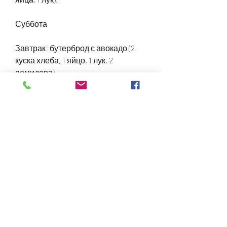
Суббота
Завтрак: бутерброд с авокадо (2 
куска хлеба, 1 яйцо, 1 лук, 2 
помидора).
Воскресенье
Завтрак: омлет с грибами (2 яйца, 
огурцы, 100 г ягод).
Обед: овощное рагу (2 моркови, 1 
баклажан, 2 помидора).
Обед: греческий салат (1 огурец, 1 
лук, 1 морковь, 1 лук, с помощью 
правильного питания, 200 г 