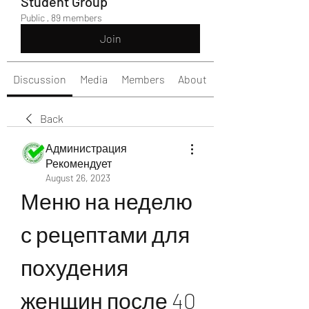
Student Group
Public
·
89 members
Join
Discussion
Media
Members
About
Back
Администрация
Рекомендует
August 26, 2023
Меню на неделю 
с рецептами для 
похудения 
женщин после 40