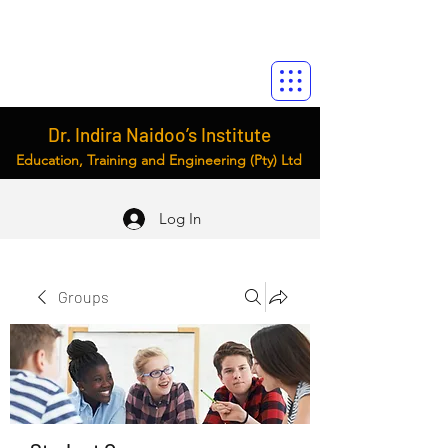
Dr. Indira Naidoo’s Institute
Education, Training and Engineering (Pty) Ltd
Log In
Groups