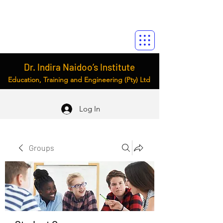
Dr. Indira Naidoo’s Institute
Education, Training and Engineering (Pty) Ltd
Log In
Groups