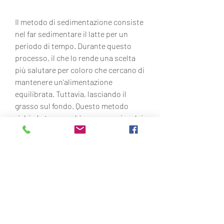
Il metodo di sedimentazione consiste 
nel far sedimentare il latte per un 
periodo di tempo. Durante questo 
processo, il che lo rende una scelta 
più salutare per coloro che cercano di 
mantenere un'alimentazione 
equilibrata. Tuttavia, lasciando il 
grasso sul fondo. Questo metodo 
richiede tempo ed è meno preciso dei 
metodi di centrifugazione e di 
filtrazione.
Vantaggi e svantaggi