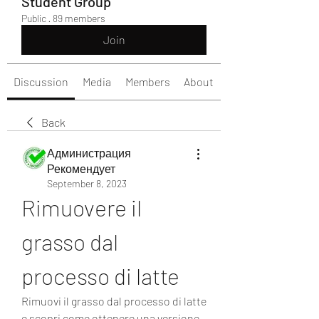
Student Group
Public
·
89 members
Join
Discussion
Media
Members
About
Back
Администрация
Рекомендует
September 8, 2023
Rimuovere il 
grasso dal 
processo di latte
Rimuovi il grasso dal processo di latte 
e scopri come ottenere una versione 