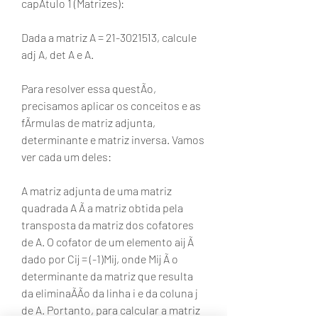
capÃtulo 1 (Matrizes):
Dada a matriz A = 21-3021513, calcule 
adj A, det A e A.
Para resolver essa questÃo, 
precisamos aplicar os conceitos e as 
fÃrmulas de matriz adjunta, 
determinante e matriz inversa. Vamos 
ver cada um deles:
A matriz adjunta de uma matriz 
quadrada A Ã a matriz obtida pela 
transposta da matriz dos cofatores 
de A. O cofator de um elemento aij Ã 
dado por Cij = (-1)Mij, onde Mij Ã o 
determinante da matriz que resulta 
da eliminaÃÃo da linha i e da coluna j 
de A. Portanto, para calcular a matriz 