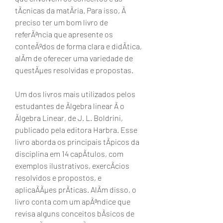
tÃcnicas da matÃria. Para isso, Ã 
preciso ter um bom livro de 
referÃªncia que apresente os 
conteÃºdos de forma clara e didÃtica, 
alÃm de oferecer uma variedade de 
questÃµes resolvidas e propostas.
Um dos livros mais utilizados pelos 
estudantes de Ãlgebra linear Ã o 
Ãlgebra Linear, de J. L. Boldrini, 
publicado pela editora Harbra. Esse 
livro aborda os principais tÃpicos da 
disciplina em 14 capÃtulos, com 
exemplos ilustrativos, exercÃcios 
resolvidos e propostos, e 
aplicaÃÃµes prÃticas. AlÃm disso, o 
livro conta com um apÃªndice que 
revisa alguns conceitos bÃsicos de 