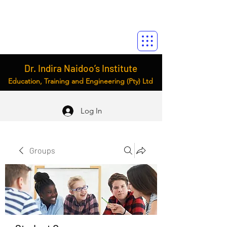
Dr. Indira Naidoo’s Institute
Education, Training and Engineering (Pty) Ltd
Log In
Groups