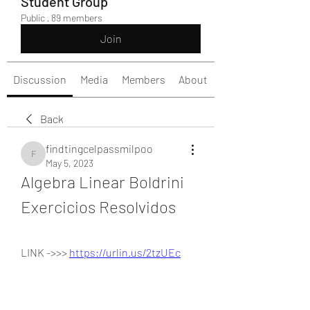
Student Group
Public
·
89 members
Join
Discussion
Media
Members
About
Back
findtingcelpassmilpoo
findtingcelpassmilpoo
May 5, 2023
Algebra Linear Boldrini 
Exercicios Resolvidos
LINK ->>> 
https://urlin.us/2tzUEc