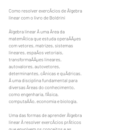
Como resolver exercÃcios de Ãlgebra 
linear com o livro de Boldrini
Ãlgebra linear Ã uma Ãrea da 
matemÃtica que estuda operaÃÃµes 
com vetores, matrizes, sistemas 
lineares, espaÃos vetoriais, 
transformaÃÃµes lineares, 
autovalores, autovetores, 
determinantes, cÃnicas e quÃdricas. 
Ã uma disciplina fundamental para 
diversas Ãreas do conhecimento, 
como engenharia, fÃsica, 
computaÃÃo, economia e biologia.
Uma das formas de aprender Ãlgebra 
linear Ã resolver exercÃcios prÃticos 
que envolvem os conceitos e as 