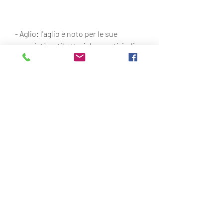
- Aglio: l'aglio è noto per le sue 
proprietà antibatteriche e antivirali. 
Aiuta a sostenere la funzione del 
fegato e aiuta a eliminare le tossine 
dal corpo.
- Zenzero: il zenzero ha proprietà 
anti-infiammatorie ed è noto per la 
sua capacità di ridurre il dolore e il 
gonfiore. È anche un tonico digestivo 
che aiuta a migliorare la funzione del 
sistema digestivo.