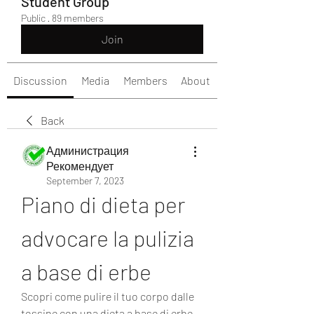
Student Group
Public
·
89 members
Join
Discussion
Media
Members
About
Back
Администрация
Рекомендует
September 7, 2023
Piano di dieta per 
advocare la pulizia 
a base di erbe
Scopri come pulire il tuo corpo dalle 
tossine con una dieta a base di erbe. 