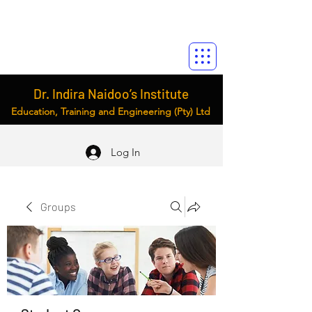
Dr. Indira Naidoo’s Institute
Education, Training and Engineering (Pty) Ltd
Log In
Groups