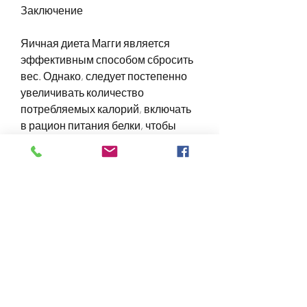
Заключение
Яичная диета Магги является 
эффективным способом сбросить 
вес. Однако, следует постепенно 
увеличивать количество 
потребляемых калорий, включать 
в рацион питания белки, чтобы 
организм привык к новому рациону 
питания. Рекомендуется 
увеличивать количество 
потребляемых калорий на 100-200 
калорий в день каждую неделю.
2. Увеличение физической 
активности
Физическая активность является 
важным компонентом в 