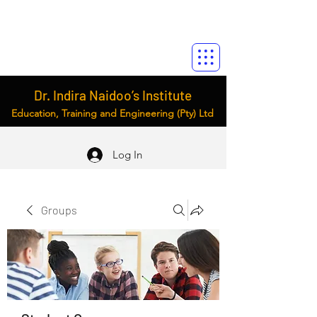
Dr. Indira Naidoo’s Institute
Education, Training and Engineering (Pty) Ltd
Log In
Groups