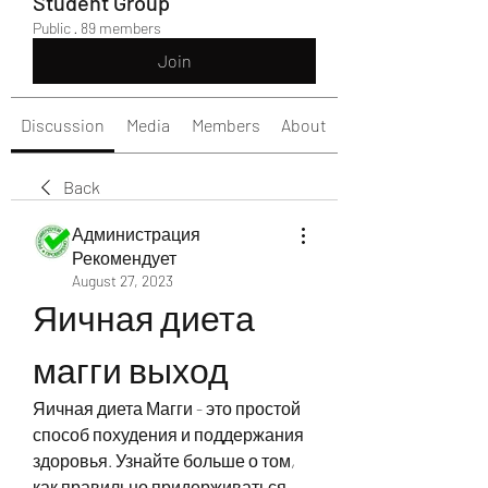
Student Group
Public
·
89 members
Join
Discussion
Media
Members
About
Back
Администрация
Рекомендует
August 27, 2023
Яичная диета 
магги выход
Яичная диета Магги - это простой 
способ похудения и поддержания 
здоровья. Узнайте больше о том, 
как правильно придерживаться 