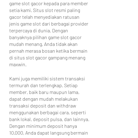
game slot gacor kepada para member 
setia kami. Situs slot resmi paling 
gacor telah menyediakan ratusan 
jenis game slot dari berbagai provider 
terpercaya di dunia. Dengan 
banyaknya pilihan game slot gacor 
mudah menang, Anda tidak akan 
pernah merasa bosan ketika bermain 
di situs slot gacor gampang menang 
maxwin.
Kami juga memiliki sistem transaksi 
termurah dan terlengkap. Setiap 
member, baik baru maupun lama, 
dapat dengan mudah melakukan 
transaksi deposit dan withdraw 
menggunakan berbagai cara, seperti 
bank lokal, deposit pulsa, dan lainnya. 
Dengan minimum deposit hanya 
10.000, Anda dapat langsung bermain 