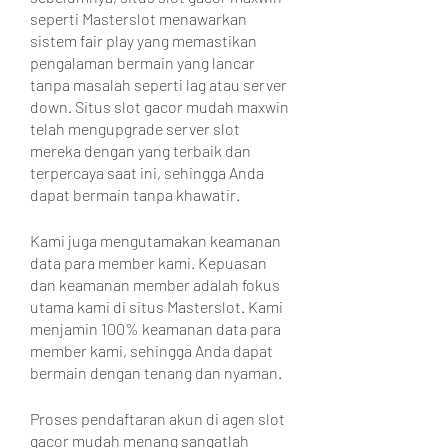
seperti Masterslot menawarkan 
sistem fair play yang memastikan 
pengalaman bermain yang lancar 
tanpa masalah seperti lag atau server 
down. Situs slot gacor mudah maxwin 
telah mengupgrade server slot 
mereka dengan yang terbaik dan 
terpercaya saat ini, sehingga Anda 
dapat bermain tanpa khawatir.
Kami juga mengutamakan keamanan 
data para member kami. Kepuasan 
dan keamanan member adalah fokus 
utama kami di situs Masterslot. Kami 
menjamin 100% keamanan data para 
member kami, sehingga Anda dapat 
bermain dengan tenang dan nyaman.
Proses pendaftaran akun di agen slot 
gacor mudah menang sangatlah 