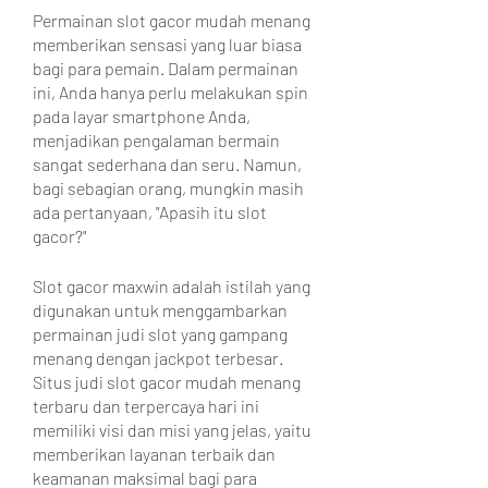
Permainan slot gacor mudah menang 
memberikan sensasi yang luar biasa 
bagi para pemain. Dalam permainan 
ini, Anda hanya perlu melakukan spin 
pada layar smartphone Anda, 
menjadikan pengalaman bermain 
sangat sederhana dan seru. Namun, 
bagi sebagian orang, mungkin masih 
ada pertanyaan, "Apasih itu slot 
gacor?"
Slot gacor maxwin adalah istilah yang 
digunakan untuk menggambarkan 
permainan judi slot yang gampang 
menang dengan jackpot terbesar. 
Situs judi slot gacor mudah menang 
terbaru dan terpercaya hari ini 
memiliki visi dan misi yang jelas, yaitu 
memberikan layanan terbaik dan 
keamanan maksimal bagi para 