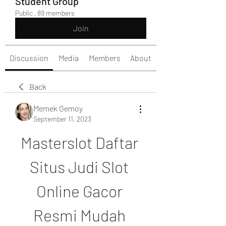
Student Group
Public
·
89 members
Join
Discussion
Media
Members
About
Back
Memek Gemoy
September 11, 2023
Masterslot Daftar 
Situs Judi Slot 
Online Gacor 
Resmi Mudah 