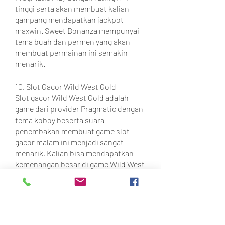
tinggi serta akan membuat kalian 
gampang mendapatkan jackpot 
maxwin. Sweet Bonanza mempunyai 
tema buah dan permen yang akan 
membuat permainan ini semakin 
menarik.
10. Slot Gacor Wild West Gold
Slot gacor Wild West Gold adalah 
game dari provider Pragmatic dengan 
tema koboy beserta suara 
penembakan membuat game slot 
gacor malam ini menjadi sangat 
menarik. Kalian bisa mendapatkan 
kemenangan besar di game Wild West 
Gold karena kemenangan maksimal 
game ini mencapai 5000x dari situs 
slot gacor Masterslot.
Itulah beberapa daftar bocoran game 