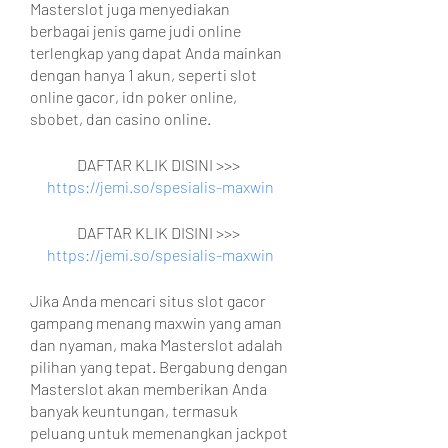
Masterslot juga menyediakan 
berbagai jenis game judi online 
terlengkap yang dapat Anda mainkan 
dengan hanya 1 akun, seperti slot 
online gacor, idn poker online, 
sbobet, dan casino online.
DAFTAR KLIK DISINI >>> 
https://jemi.so/spesialis-maxwin
DAFTAR KLIK DISINI >>> 
https://jemi.so/spesialis-maxwin
Jika Anda mencari situs slot gacor 
gampang menang maxwin yang aman 
dan nyaman, maka Masterslot adalah 
pilihan yang tepat. Bergabung dengan 
Masterslot akan memberikan Anda 
banyak keuntungan, termasuk 
peluang untuk memenangkan jackpot 