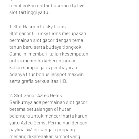
memberikan daftar bocoran rtp live 
slot tertinggi yaitu:
1. Slot Gacor 5 Lucky Lions
Slot gacor 5 Lucky Lions merupakan 
permainan slot gacor dengan tema 
tahun baru serta budaya tiongkok. 
Game ini memberi kalian kesempatan 
untuk mencoba keberuntungan 
kalian sampai garis pembayaran. 
Adanya fitur bonus jackpot maxwin 
serta grafis berkualitas HD.
2. Slot Gacor Aztec Gems
Berikutnya ada permainan slot gacor 
betema petualangan di hutan 
belantara untuk mencari harta karun 
yaitu Aztec Gems. Permainan dengan 
paylina 3x3 ini sangat gampang 
menang dikarenakan simbol yang 