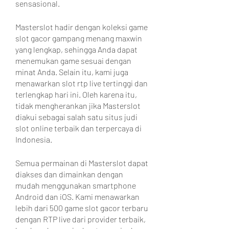
sensasional.
Masterslot hadir dengan koleksi game 
slot gacor gampang menang maxwin 
yang lengkap, sehingga Anda dapat 
menemukan game sesuai dengan 
minat Anda. Selain itu, kami juga 
menawarkan slot rtp live tertinggi dan 
terlengkap hari ini. Oleh karena itu, 
tidak mengherankan jika Masterslot 
diakui sebagai salah satu situs judi 
slot online terbaik dan terpercaya di 
Indonesia.
Semua permainan di Masterslot dapat 
diakses dan dimainkan dengan 
mudah menggunakan smartphone 
Android dan iOS. Kami menawarkan 
lebih dari 500 game slot gacor terbaru 
dengan RTP live dari provider terbaik, 