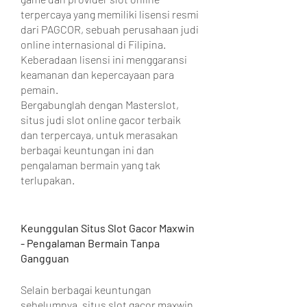
terpercaya yang memiliki lisensi resmi 
dari PAGCOR, sebuah perusahaan judi 
online internasional di Filipina. 
Keberadaan lisensi ini menggaransi 
keamanan dan kepercayaan para 
pemain.
Bergabunglah dengan Masterslot, 
situs judi slot online gacor terbaik 
dan terpercaya, untuk merasakan 
berbagai keuntungan ini dan 
pengalaman bermain yang tak 
terlupakan.
Keunggulan Situs Slot Gacor Maxwin 
- Pengalaman Bermain Tanpa 
Gangguan
Selain berbagai keuntungan 
sebelumnya, situs slot gacor maxwin 