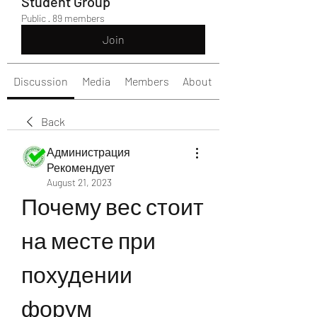
Student Group
Public
·
89 members
Join
Discussion
Media
Members
About
Back
Администрация
Рекомендует
August 21, 2023
Почему вес стоит 
на месте при 
похудении 
форум