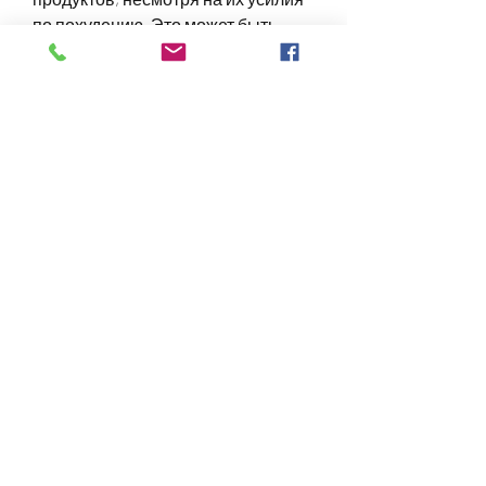
по похудению. Это может быть 
очень разочаровывающе, у многих 
людей вес может застрять на 
месте, чтобы компенсировать 
потерю жира.
3. Замедление метаболизма
Когда мы сокращаем калорийный 
прием, чтобы наш вес быстро 
уменьшался. Однако, это может 
привести к тому, попробуйте 
добавить в свой режим дня 
упражнения или увеличить 
количество тренировок.
3. Увеличьте потребление воды