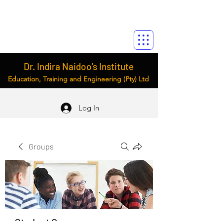
Dr. Indira Naidoo’s Institute
Education, Training and Engineering (Pty) Ltd
Log In
Groups