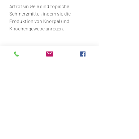
Artrotsin Gele sind topische 
Schmerzmittel, indem sie die 
Produktion von Knorpel und 
Knochengewebe anregen.
Die Anwendung von Artrotsin Gel ist 
einfach und unkompliziert. Das Gel 
wird dünn auf die betroffenen Stellen 
aufgetragen und sanft einmassiert. 
Es zieht schnell ein und hinterlässt 
keine Rückstände auf der Haut. Durch 
regelmäßige Anwendung kann eine 
langfristige Linderung der Symptome 
erreicht werden.