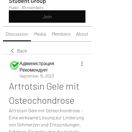
Student Group
Public
·
89 members
Join
Discussion
Media
Members
About
Back
Администрация
Рекомендует
September 15, 2023
Artrotsin Gele mit 
Osteochondrose
Artrotsin Gele mit Osteochondrose - 
Eine wirksame Lösung zur Linderung 
von Schmerzen und Entzündungen. 
Erfahren Sie mehr über die Vorteile 