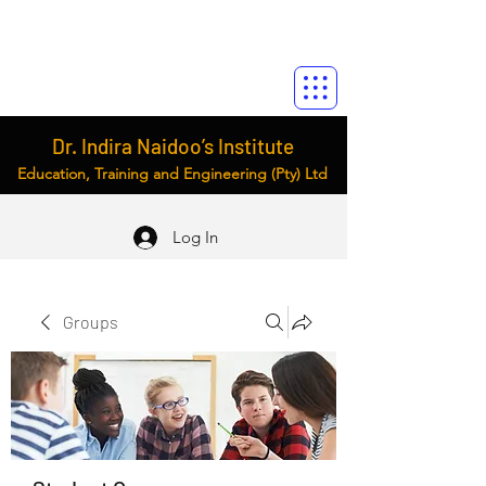
Dr. Indira Naidoo’s Institute
Education, Training and Engineering (Pty) Ltd
Log In
Groups