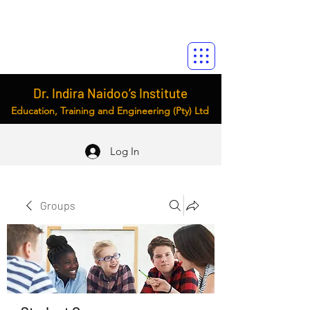
Dr. Indira Naidoo’s Institute
Education, Training and Engineering (Pty) Ltd
Log In
Groups