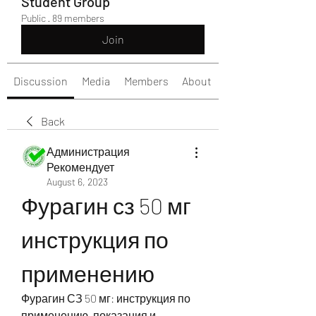
Student Group
Public
·
89 members
Join
Discussion
Media
Members
About
Back
Администрация
Рекомендует
August 6, 2023
Фурагин сз 50 мг 
инструкция по 
применению
Фурагин СЗ 50 мг: инструкция по 
применению, показания и 