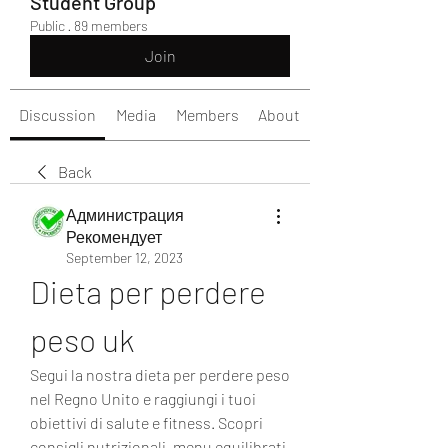
Student Group
Public
·
89 members
Join
Discussion
Media
Members
About
Back
Администрация
Рекомендует
September 12, 2023
Dieta per perdere 
peso uk
Segui la nostra dieta per perdere peso 
nel Regno Unito e raggiungi i tuoi 
obiettivi di salute e fitness. Scopri 
consigli nutrizionali, menu equilibrati 