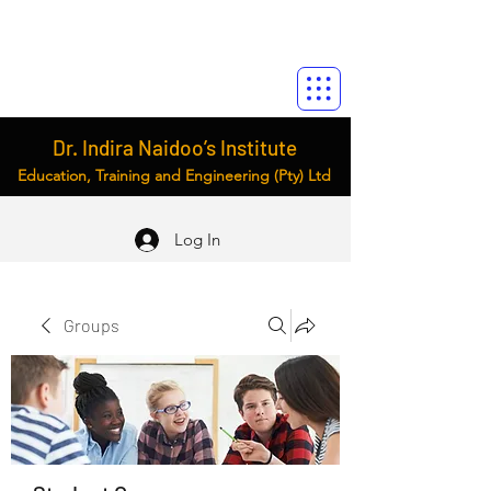
Dr. Indira Naidoo’s Institute
Education, Training and Engineering (Pty) Ltd
Log In
Groups