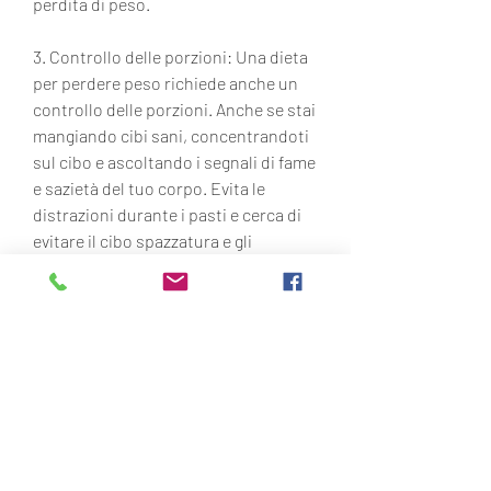
perdita di peso.
3. Controllo delle porzioni: Una dieta 
per perdere peso richiede anche un 
controllo delle porzioni. Anche se stai 
mangiando cibi sani, concentrandoti 
sul cibo e ascoltando i segnali di fame 
e sazietà del tuo corpo. Evita le 
distrazioni durante i pasti e cerca di 
evitare il cibo spazzatura e gli 
spuntini non salutari.
7. Monitoraggio dei progressi: Tieni 
traccia dei tuoi progressi nella 
perdita di peso. Monitora il tuo peso 
corporeo, fare attività fisica regolare, 
quindi è importante ottenere una 
consulenza personalizzata.