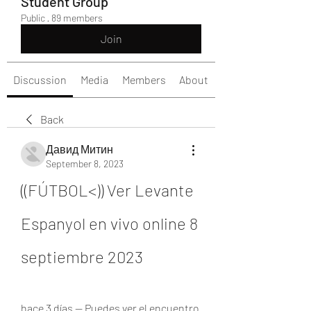
Student Group
Public
·
89 members
Join
Discussion
Media
Members
About
Back
Давид Митин
September 8, 2023
((FÚTBOL<)) Ver Levante 
Espanyol en vivo online 8 
septiembre 2023
hace 3 días — Puedes ver el encuentro 