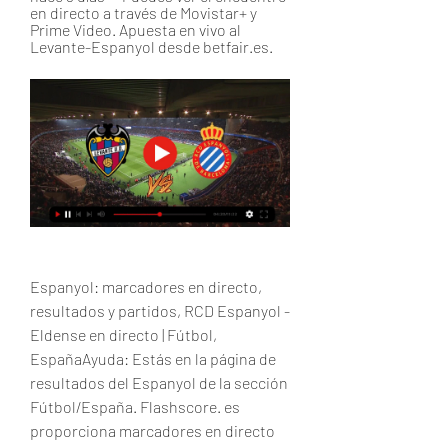
en directo a través de Movistar+ y 
Prime Video. Apuesta en vivo al 
Levante-Espanyol desde betfair.es.
Espanyol: marcadores en directo, 
resultados y partidos, RCD Espanyol - 
Eldense en directo | Fútbol, 
EspañaAyuda: Estás en la página de 
resultados del Espanyol de la sección 
Fútbol/España. Flashscore. es 
proporciona marcadores en directo 