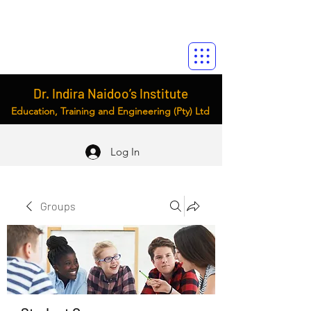
Dr. Indira Naidoo’s Institute
Education, Training and Engineering (Pty) Ltd
Log In
Groups