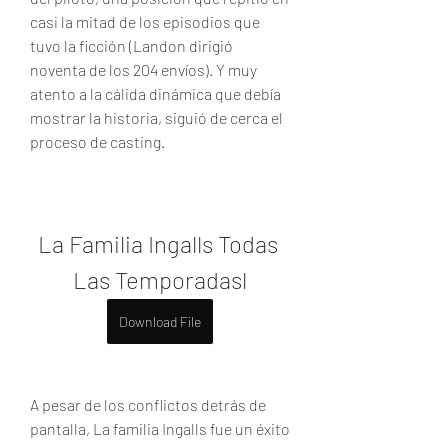
casi la mitad de los episodios que 
tuvo la ficción (Landon dirigió 
noventa de los 204 envíos). Y muy 
atento a la cálida dinámica que debía 
mostrar la historia, siguió de cerca el 
proceso de casting.
La Familia Ingalls Todas 
Las Temporadasl
Download File
A pesar de los conflictos detrás de 
pantalla, La familia Ingalls fue un éxito 