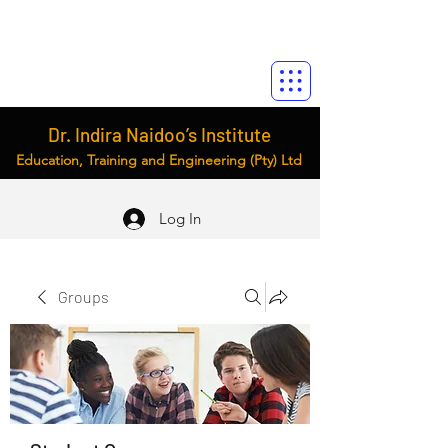
Dr. Indira Naidoo’s Institute
Education, Training and Engineering (Pty) Ltd
Log In
Groups