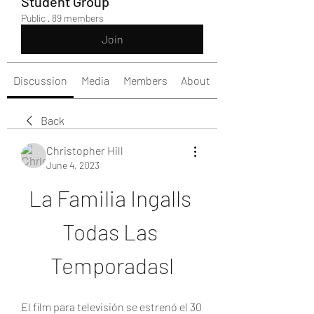
Student Group
Public
·
89 members
Join
Discussion
Media
Members
About
Back
Christopher Hill
June 4, 2023
La Familia Ingalls 
Todas Las 
Temporadasl
El film para televisión se estrenó el 30 