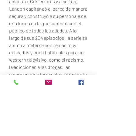
absoluto. Con errores y aciertos, 
Landon capitaneó el barco de manera 
segura y construyó a su personaje de 
una forma en la que conectó con el 
público de todas las edades. A lo 
largo de sus 204 episodios, la serie se 
animó a meterse con temas muy 
delicados y poco habituales para un 
western televisivo, como el racismo, 
la adicciones a las drogas, las 
enfermedades terminales, el maltrato 
infantil y hasta los abusos sexuales, 
pero de todos los dramas que trató, 
seguramente el que más recuerda del 
público es el de la ceguera de Mary. 
0
0
Write a comment...