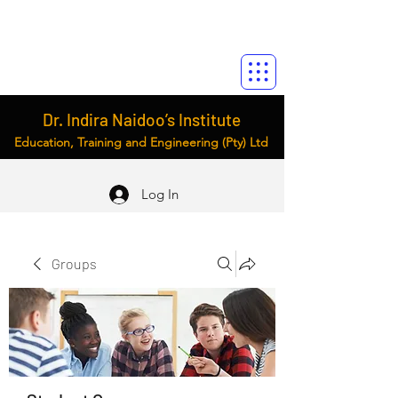
Dr. Indira Naidoo’s Institute
Education, Training and Engineering (Pty) Ltd
Log In
Groups