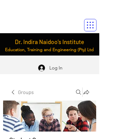
Dr. Indira Naidoo’s Institute
Education, Training and Engineering (Pty) Ltd
Log In
Groups