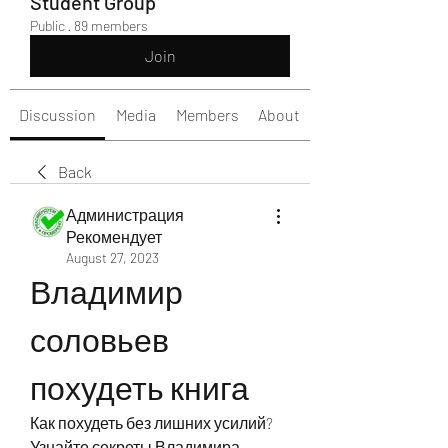
Student Group
Public
·
89 members
Join
Discussion
Media
Members
About
Back
Администрация
Рекомендует
August 27, 2023
Владимир 
соловьев 
похудеть книга
Как похудеть без лишних усилий? 
Узнайте секреты Владимира 