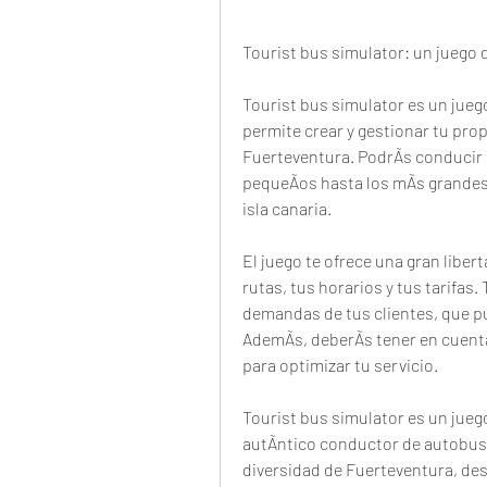
Tourist bus simulator: un juego
Tourist bus simulator es un jueg
permite crear y gestionar tu prop
Fuerteventura. PodrÃs conducir 
pequeÃos hasta los mÃs grandes y 
isla canaria.
El juego te ofrece una gran libert
rutas, tus horarios y tus tarifas
demandas de tus clientes, que pue
AdemÃs, deberÃs tener en cuenta e
para optimizar tu servicio.
Tourist bus simulator es un juego
autÃntico conductor de autobuses
diversidad de Fuerteventura, des