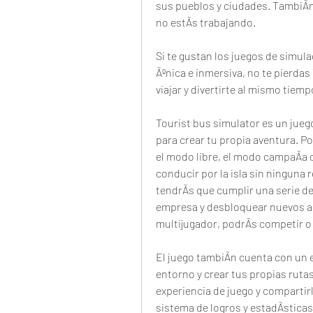
sus pueblos y ciudades. TambiÃn p
no estÃs trabajando.
Si te gustan los juegos de simula
Ãºnica e inmersiva, no te pierdas
viajar y divertirte al mismo tiemp
Tourist bus simulator es un jueg
para crear tu propia aventura. P
el modo libre, el modo campaÃa o
conducir por la isla sin ninguna 
tendrÃs que cumplir una serie de
empresa y desbloquear nuevos au
multijugador, podrÃs competir o
El juego tambiÃn cuenta con un e
entorno y crear tus propias rutas
experiencia de juego y compartirl
sistema de logros y estadÃsticas