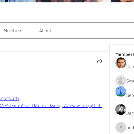
Members
About
Member
Dan
Svy
Ser
.com/url?
%2F2tFjum&sa=D&sntz=1&usg=AOvVaw1neqqUrtb
Jam
fin
findting