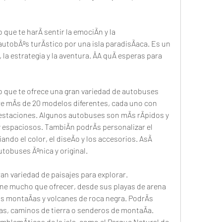
 que te harÃ sentir la emociÃn y la 
utobÃºs turÃstico por una isla paradisÃaca. Es un 
la estrategia y la aventura. ÂA quÃ esperas para 
o que te ofrece una gran variedad de autobuses 
re mÃs de 20 modelos diferentes, cada uno con 
restaciones. Algunos autobuses son mÃs rÃpidos y 
 espaciosos. TambiÃn podrÃs personalizar el 
ndo el color, el diseÃo y los accesorios. AsÃ 
utobuses Ãºnica y original.
an variedad de paisajes para explorar. 
ene mucho que ofrecer, desde sus playas de arena 
sus montaÃas y volcanes de roca negra. PodrÃs 
as, caminos de tierra o senderos de montaÃa. 
mblemÃticos de la isla, como el Parque Natural de 