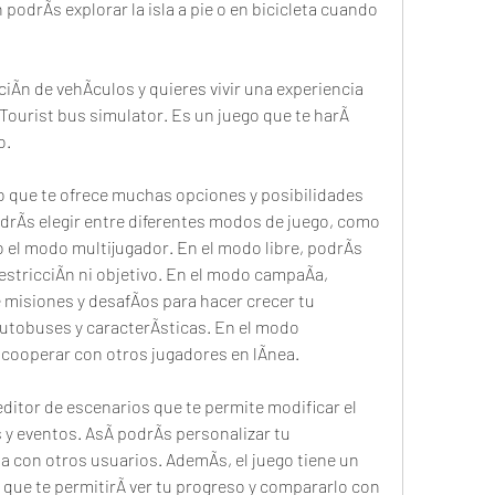
odrÃs explorar la isla a pie o en bicicleta cuando 
ciÃn de vehÃculos y quieres vivir una experiencia 
 Tourist bus simulator. Es un juego que te harÃ 
o.
o que te ofrece muchas opciones y posibilidades 
odrÃs elegir entre diferentes modos de juego, como 
 el modo multijugador. En el modo libre, podrÃs 
restricciÃn ni objetivo. En el modo campaÃa, 
 misiones y desafÃos para hacer crecer tu 
tobuses y caracterÃsticas. En el modo 
 cooperar con otros jugadores en lÃnea.
ditor de escenarios que te permite modificar el 
 y eventos. AsÃ podrÃs personalizar tu 
a con otros usuarios. AdemÃs, el juego tiene un 
 que te permitirÃ ver tu progreso y compararlo con 