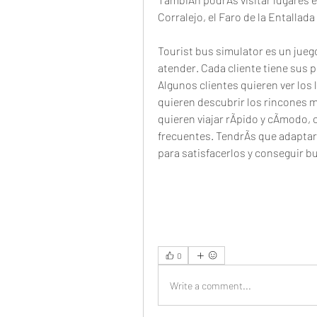
Corralejo, el Faro de la Entallada 
Tourist bus simulator es un juego
atender. Cada cliente tiene sus pr
Algunos clientes quieren ver los 
quieren descubrir los rincones m
quieren viajar rÃpido y cÃmodo, o
frecuentes. TendrÃs que adaptart
para satisfacerlos y conseguir b
0
Write a comment...