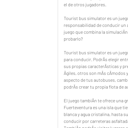
el de otros jugadores.
Tourist bus simulator es un juego
responsabilidad de conducir un a
juego que combina la simulaciÃn, 
probarlo?
Tourist bus simulator es un jueg
para conducir. PodrÃs elegir ent
sus propias caracterÃsticas y p
Ãgiles, otros son mÃs cÃmodos y
aspecto de tus autobuses, cambia
podrÃs crear tu propia flota de a
El juego tambiÃn te ofrece una gr
Fuerteventura es una isla que ti
blanca y agua cristalina, hasta 
conducir por carreteras asfaltad
TambiÃn podrÃs visitar lugares e