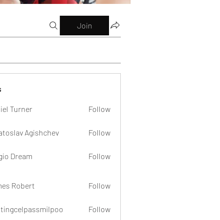
Join
s
iel Turner
Follow
atoslav Agishchev
Follow
gio Dream
Follow
es Robert
Follow
dtingcelpassmilpoo
Follow
celpassmilpoo