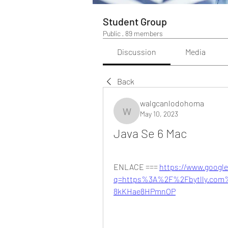
Student Group
Public
·
89 members
Discussion
Media
Back
walgcanlodohoma
May 10, 2023
walgcanlodohoma
Java Se 6 Mac
ENLACE === 
https://www.google
q=https%3A%2F%2Fbytlly.com
8kKHae8HPmnOP