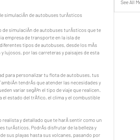
See All 
 de simulaciÃn de autobuses turÃsticos
o de simulaciÃn de autobuses turÃsticos que te 
ia empresa de transporte en la isla de 
diferentes tipos de autobuses, desde los mÃs 
lujosos, por las carreteras y paisajes de esta 
ad para personalizar tu flota de autobuses, tus 
. TambiÃn tendrÃs que atender las necesidades y 
den variar segÃºn el tipo de viaje que realicen. 
l estado del trÃfico, el clima y el combustible 
 realista y detallado que te harÃ sentir como un 
 turÃsticos. PodrÃs disfrutar de la belleza y 
de sus playas hasta sus volcanes, pasando por 