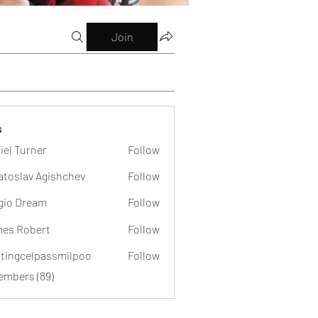
Join
s
iel Turner
Follow
atoslav Agishchev
Follow
gio Dream
Follow
es Robert
Follow
dtingcelpassmilpoo
Follow
celpassmilpoo
Members (89)