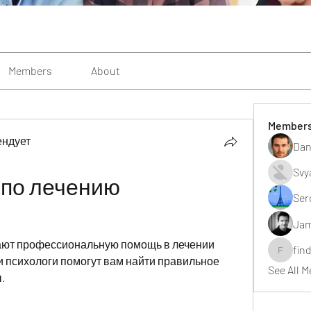
Members
About
Member
ендует
Dan
Svy
 по лечению 
Ser
Jam
ают профессиональную помощь в лечении 
fin
findting
 психологи помогут вам найти правильное 
See All 
.