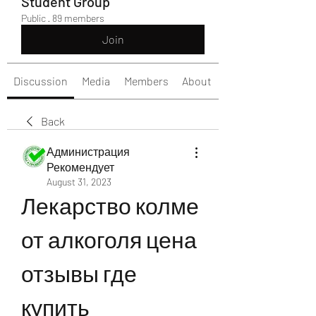
Student Group
Public
·
89 members
Join
Discussion
Media
Members
About
Back
Администрация
Рекомендует
August 31, 2023
Лекарство колме 
от алкоголя цена 
отзывы где 
купить