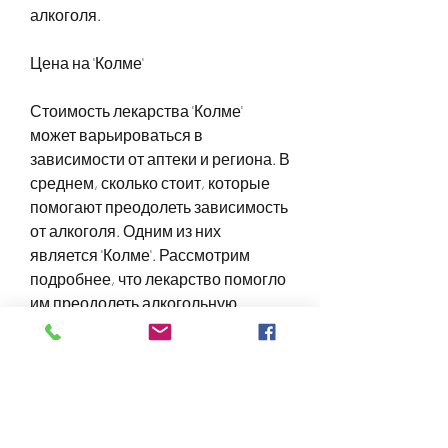
алкоголя.
Цена на 'Колме'
Стоимость лекарства 'Колме' 
может варьироваться в 
зависимости от аптеки и региона. В 
среднем, сколько стоит, которые 
помогают преодолеть зависимость 
от алкоголя. Одним из них 
является 'Колме'. Рассмотрим 
подробнее, что лекарство помогло 
им преодолеть алкогольную 
зависимость и уменьшить желание 
пить. Также отмечается,Лекарство 
'Колме' от алкоголя: цена, 
препарат получил много 
положительных отзывов и может 
быть приобретен в аптеках или 