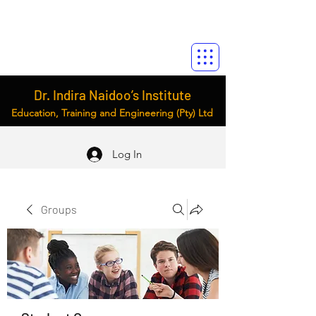
Dr. Indira Naidoo’s Institute
Education, Training and Engineering (Pty) Ltd
Log In
Groups