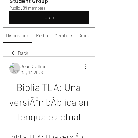
Student Group
Public
·
89 members
Join
Discussion
Media
Members
About
Back
Jean Collins
May 17, 2023
Biblia TLA: Una 
versiÃ³n bÃ­blica en 
lenguaje actual
Biblia TLA: Una versiÃn 