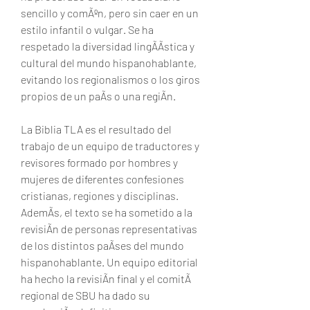
sencillo y comÃºn, pero sin caer en un 
estilo infantil o vulgar. Se ha 
respetado la diversidad lingÃÃstica y 
cultural del mundo hispanohablante, 
evitando los regionalismos o los giros 
propios de un paÃs o una regiÃn.
La Biblia TLA es el resultado del 
trabajo de un equipo de traductores y 
revisores formado por hombres y 
mujeres de diferentes confesiones 
cristianas, regiones y disciplinas. 
AdemÃs, el texto se ha sometido a la 
revisiÃn de personas representativas 
de los distintos paÃses del mundo 
hispanohablante. Un equipo editorial 
ha hecho la revisiÃn final y el comitÃ 
regional de SBU ha dado su 