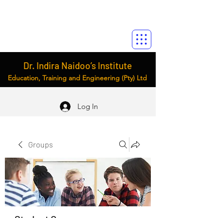
Dr. Indira Naidoo’s Institute
Education, Training and Engineering (Pty) Ltd
Log In
Groups