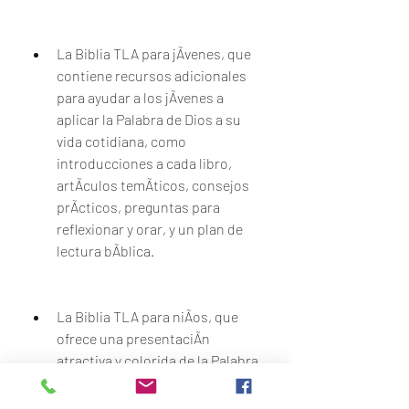
La Biblia TLA para jÃvenes, que 
contiene recursos adicionales 
para ayudar a los jÃvenes a 
aplicar la Palabra de Dios a su 
vida cotidiana, como 
introducciones a cada libro, 
artÃculos temÃticos, consejos 
prÃcticos, preguntas para 
reflexionar y orar, y un plan de 
lectura bÃblica.
La Biblia TLA para niÃos, que 
ofrece una presentaciÃn 
atractiva y colorida de la Palabra 
de Dios para los mÃs pequeÃos, 
con ilustraciones, historias 