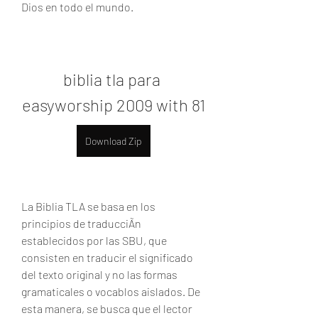
Dios en todo el mundo.
biblia tla para 
easyworship 2009 with 81
Download Zip
La Biblia TLA se basa en los 
principios de traducciÃn 
establecidos por las SBU, que 
consisten en traducir el significado 
del texto original y no las formas 
gramaticales o vocablos aislados. De 
esta manera, se busca que el lector 