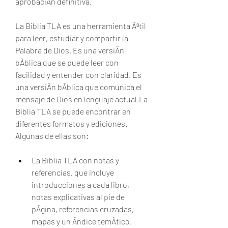
aprobaciÃn definitiva.
La Biblia TLA es una herramienta Ãºtil 
para leer, estudiar y compartir la 
Palabra de Dios. Es una versiÃn 
bÃblica que se puede leer con 
facilidad y entender con claridad. Es 
una versiÃn bÃblica que comunica el 
mensaje de Dios en lenguaje actual.La 
Biblia TLA se puede encontrar en 
diferentes formatos y ediciones. 
Algunas de ellas son:
La Biblia TLA con notas y 
referencias, que incluye 
introducciones a cada libro, 
notas explicativas al pie de 
pÃgina, referencias cruzadas, 
mapas y un Ãndice temÃtico.