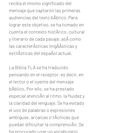
reciba el mismo significado del 
mensaje que captaron las primeras 
audiencias del texto bÃblico. Para 
lograr este objetivo, se ha tomado en 
cuenta el contexto histÃrico, cultural 
y literario de cada pasaje, asÃ como 
las caracterÃsticas lingÃÃsticas y 
estilÃsticas del espaÃol actual.
La Biblia TLA se ha traducido 
pensando en el receptor, es decir, en 
el lector o el oyente del mensaje 
bÃblico. Por ello, se ha prestado 
especial atenciÃn al ritmo, la fluidez y 
la claridad del lenguaje. Se ha evitado 
el uso de palabras o expresiones 
ambiguas, arcaicas o tÃcnicas que 
puedan dificultar la comprensiÃn. Se 
ha procurado usar un vocabulario 